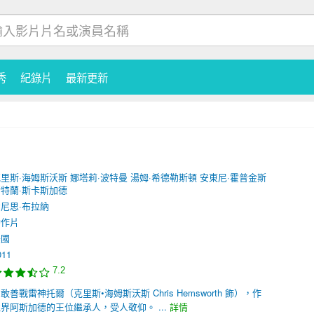
秀
紀錄片
最新更新
里斯·海姆斯沃斯
娜塔莉·波特曼
湯姆·希德勒斯頓
安東尼·霍普金斯
特蘭·斯卡斯加德
尼思·布拉納
動作片
美國
011
7.2
敢善戰雷神托爾（克里斯•海姆斯沃斯 Chris Hemsworth 飾），作
界阿斯加德的王位繼承人，受人敬仰。 ...
詳情