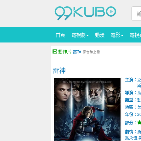
首頁
電視劇
動漫
電影
電視
動作片
雷神
影音線上看
雷神
主演：
克
斯
導演：
肯
類型：
地區：
年份：
2
評分：
劇情：
勇
爲永恆境