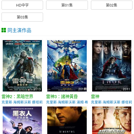
HD中字
第01集
第02集
第03集
同主演作品
2013
2017
2011
雷神2：黑暗世界
雷神3：諸神黃昏
雷神
克里斯·海姆斯沃斯 娜塔莉·波特曼
克里斯·海姆斯沃斯 湯姆·希德勒斯頓
克里斯·海姆斯沃斯 娜塔莉