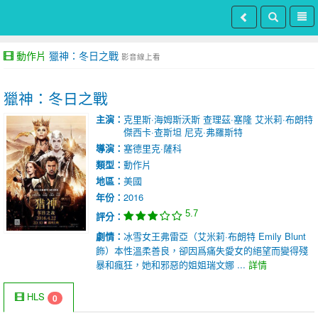
動作片
獵神：冬日之戰
影音線上看
獵神：冬日之戰
主演：
克里斯·海姆斯沃斯
查理茲·塞隆
艾米莉·布朗特
傑西卡·查斯坦
尼克·弗羅斯特
導演：
塞德里克·薩科
類型：
動作片
地區：
美國
年份：
2016
5.7
評分：
劇情：
冰雪女王弗雷亞（艾米莉·布朗特 Emily Blunt
飾）本性溫柔善良，卻因爲痛失愛女的絕望而變得殘
暴和瘋狂，她和邪惡的姐姐瑞文娜 ...
詳情
HLS
0