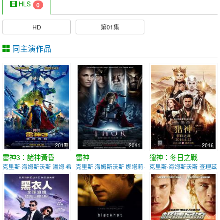
HLS
0
HD
第01集
同主演作品
2017
2011
2016
雷神3：諸神黃昏
雷神
獵神：冬日之戰
克里斯·海姆斯沃斯 湯姆·希德勒斯頓
克里斯·海姆斯沃斯 娜塔莉·波特曼
克里斯·海姆斯沃斯 查理茲