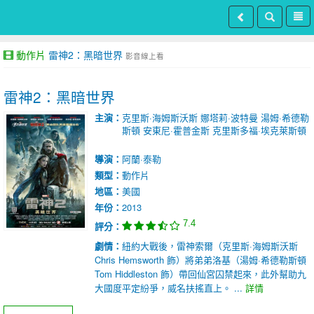
動作片
雷神2：黑暗世界
影音線上看
雷神2：黑暗世界
主演：
克里斯·海姆斯沃斯
娜塔莉·波特曼
湯姆·希德勒
斯頓
安東尼·霍普金斯
克里斯多福·埃克萊斯頓
導演：
阿蘭·泰勒
類型：
動作片
地區：
美國
年份：
2013
7.4
評分：
劇情：
紐約大戰後，雷神索爾（克里斯·海姆斯沃斯
Chris Hemsworth 飾）將弟弟洛基（湯姆·希德勒斯頓
Tom Hiddleston 飾）帶回仙宮囚禁起來，此外幫助九
大國度平定紛爭，威名扶搖直上。 ...
詳情