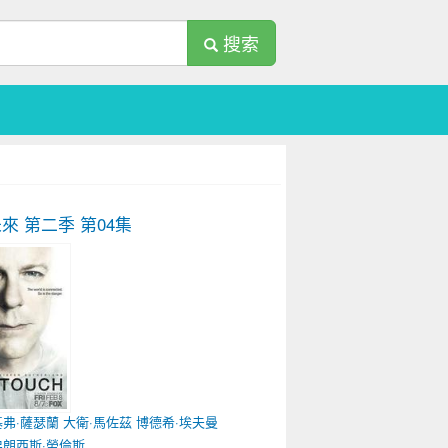
搜索
來 第二季
第04集
基弗·薩瑟蘭
大衛·馬佐茲
博德希·埃夫曼
弗朗西斯·勞倫斯