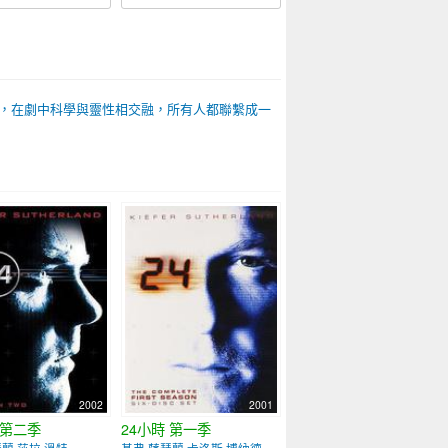
涉及超自然力量，在劇中科學與靈性相交融，所有人都聯繫成一
2002
2001
 第二季
24小時 第一季
蘭 莎拉·溫特
基弗·薩瑟蘭 卡洛斯·博納德