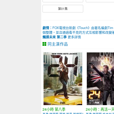
第01集
劇情：
FOX電視台新劇《Touch》由著名編劇Tim 
個整體，並且通過看不見的方式互相影響和改變著
觸摸未來 第二季
更多詳情
同主演作品
2010
24小時 第八季
24小時：再活一
基弗·薩瑟蘭 瑪麗·萊恩·萊傑斯庫
基弗·薩瑟蘭 格本加