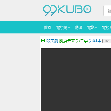
首頁
電視劇
動漫
電影
電視
歐美劇
觸摸未來 第二季
第04集
報錯