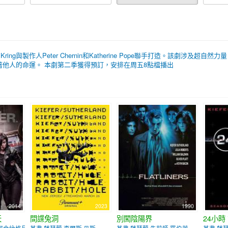
Kring與製作人Peter Chernin和Katherine Pope聯手打造。該劇
他人的命運。 本劇第二季獲得預訂，安排在周五8點檔播出
2014
2023
1990
天
間諜兔洞
別闖陰陽界
24小時
·阿金納格貝
基弗·薩瑟蘭 查爾斯·丹斯
基弗·薩瑟蘭 朱莉婭·羅伯茨
基弗·薩瑟