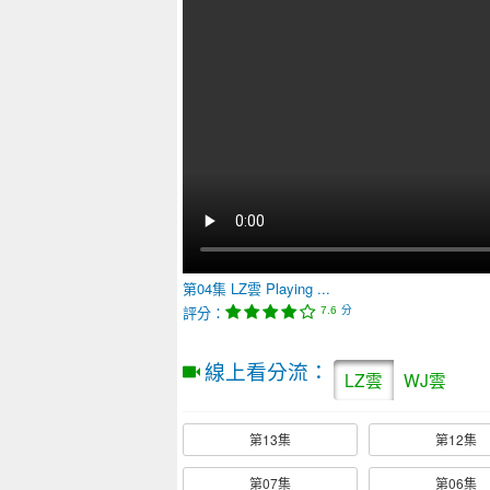
第04集
LZ雲
Playing ...
評分：
分
7.6
線上看分流：
LZ雲
WJ雲
第13集
第12集
第07集
第06集