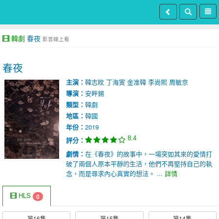
韓劇
春夜
影音線上看
春夜
主演：
韓志旼
丁海寅
金准韓
李尚熙
周敏京
導演：
安畔錫
類型：
韓劇
地區：
韓國
年份：
2019
8.4
評分：
劇情：
在《春夜》的故事中，一場突如其來的愛情打
破了兩個人原本平靜的生活，他們不再堅持自己的執
念，而是尋求內心真實的想法。 ...
詳情
HLS
0
第16集
第15集
第14集