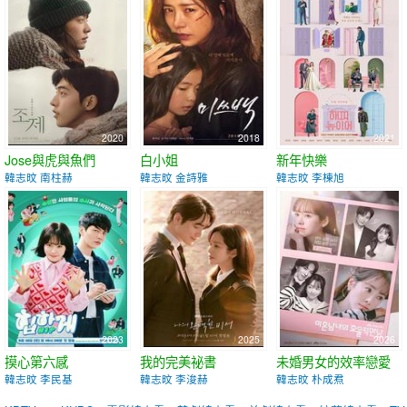
2020
2018
2021
Jose與虎與魚們
白小姐
新年快樂
韓志旼 南柱赫
韓志旼 金詩雅
韓志旼 李棟旭
2023
2025
2026
摸心第六感
我的完美祕書
未婚男女的效率戀愛
韓志旼 李民基
韓志旼 李浚赫
韓志旼 朴成焄