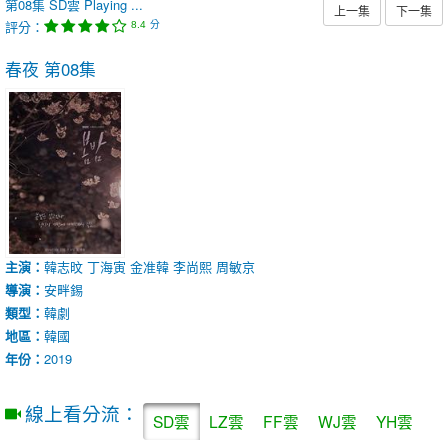
第08集
SD雲
Playing ...
上一集
下一集
評分：
分
8.4
春夜
第08集
主演：
韓志旼
丁海寅
金准韓
李尚熙
周敏京
導演：
安畔錫
類型：
韓劇
地區：
韓國
年份：
2019
線上看分流：
SD雲
LZ雲
FF雲
WJ雲
YH雲