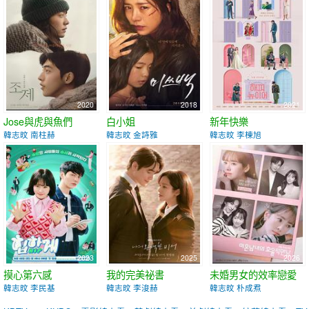
2020
2018
2021
Jose與虎與魚們
白小姐
新年快樂
韓志旼 南柱赫
韓志旼 金詩雅
韓志旼 李棟旭
2023
2025
2026
摸心第六感
我的完美祕書
未婚男女的效率戀愛
韓志旼 李民基
韓志旼 李浚赫
韓志旼 朴成焄