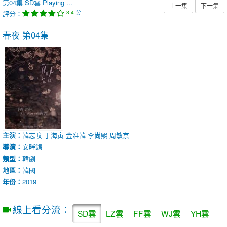
第04集
SD雲
Playing ...
上一集
下一集
評分：
分
8.4
春夜
第04集
主演：
韓志旼
丁海寅
金准韓
李尚熙
周敏京
導演：
安畔錫
類型：
韓劇
地區：
韓國
年份：
2019
線上看分流：
SD雲
LZ雲
FF雲
WJ雲
YH雲