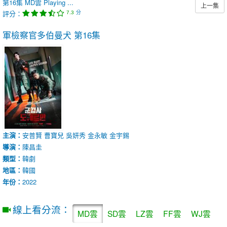
第16集
MD雲
Playing ...
上一集
評分：
分
7.3
軍檢察官多伯曼犬
第16集
主演：
安普賢
曹寶兒
吳妍秀
金永敏
金宇錫
導演：
陳昌圭
類型：
韓劇
地區：
韓國
年份：
2022
線上看分流：
MD雲
SD雲
LZ雲
FF雲
WJ雲