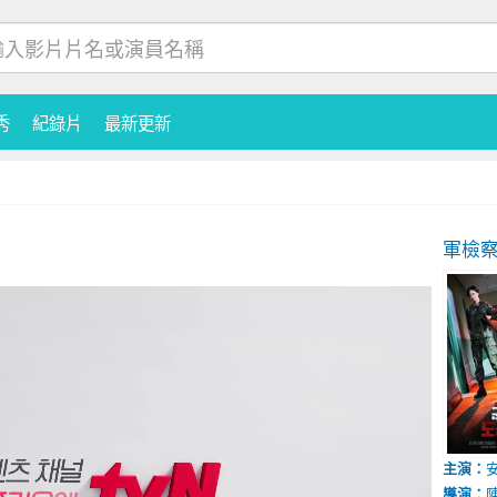
秀
紀錄片
最新更新
軍檢
主演：
導演：