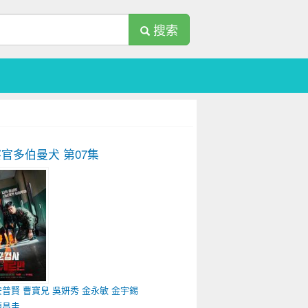
搜索
察官多伯曼犬
第07集
安普賢
曹寶兒
吳妍秀
金永敏
金宇錫
陳昌圭