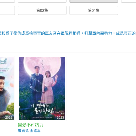
第02集
第01集
萬和爲了復仇成爲檢察官的車友音在軍隊裡相遇，打擊軍內惡勢力，成爲真正的
2026
2023
戀愛不可抗力
曹寶兒 金路雲