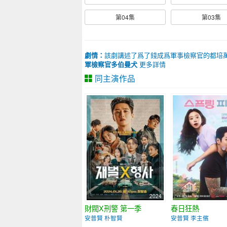
第04集
第03集
劇情：
該劇講述了爲了錢成爲軍事檢察官的都培
軍檢察官多伯曼犬
更多詳情
同主演作品
2024
財閥X刑警 第一季
春日狂熱
安普賢 朴智賢
安普賢 李主儐