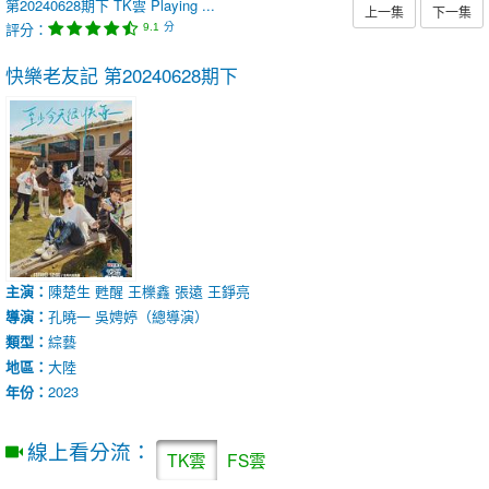
第20240628期下
TK雲
Playing ...
上一集
下一集
評分：
分
9.1
快樂老友記
第20240628期下
主演：
陳楚生
甦醒
王櫟鑫
張遠
王錚亮
導演：
孔曉一
吳娉婷（總導演）
類型：
綜藝
地區：
大陸
年份：
2023
線上看分流：
TK雲
FS雲