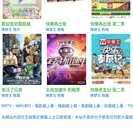
2022
2022
2022
歡迎來到蘑菇屋
快樂再出發
快樂再出發 第二季
陳楚生 陸虎
陳楚生 甦醒
陳楚生 甦醒
2023
2024
2024
來活了兄弟
全員加速中·對戰季
快樂老友記 第二季
陳楚生 甦醒
陳楚生 甦醒
陳楚生 甦醒
KBTV，99KUBO，電影線上看，韓劇線上看，美劇線上看，綜藝線上看，T
本網站內容完全採集於網路上之公開資源，本站不提供也不參與任何影片檔案