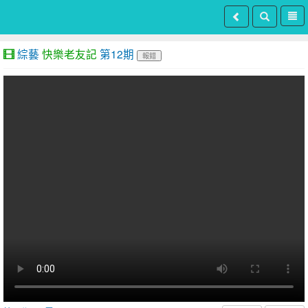
綜藝
快樂老友記
第12期
報錯