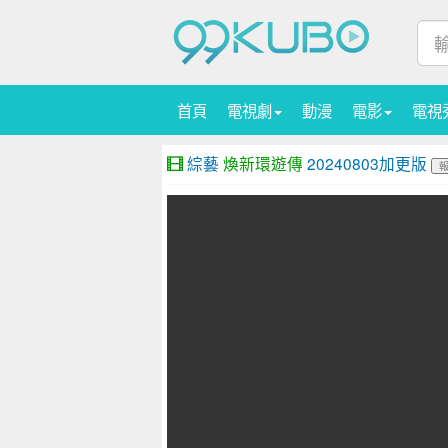
首頁
電視劇
動漫
電影
電視
綜藝
煥新環遊傳
20240803加更版