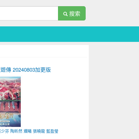
搜索
環遊傳
20240803加更版
蔡少芬
陶昕然
斕曦
張曉龍
藍盈瑩