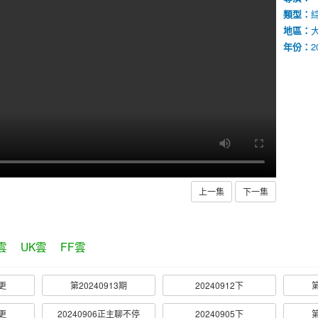
類型：
地區：
年份：
2
上一集
下一集
雲
UK雲
FF雲
加更
第20240913期
20240912下
第
加更
20240906正主聊不停
20240905下
第