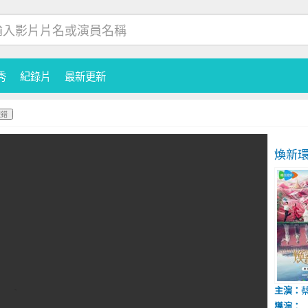
秀
紀錄片
最新更新
報錯
煥新
主演：
導演：