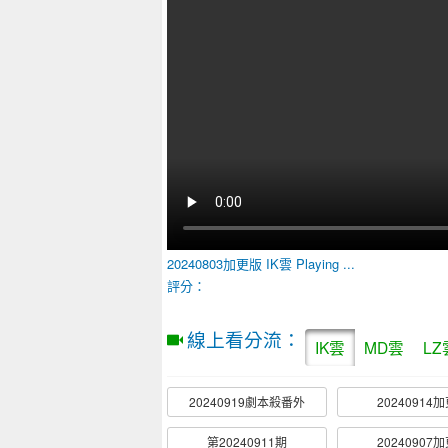
20240803加更版
IK雲
Playing ...
評分：
線上看分流：
IK雲
MD雲
LZ
20240919劇本殺番外
20240914
第20240911期
20240907