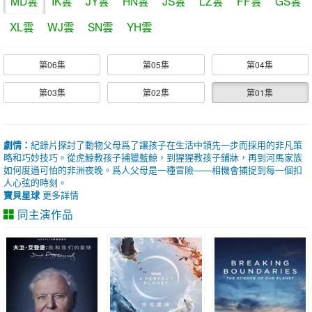
MD雲
IK雲
JY雲
HN雲
JS雲
LZ雲
FF雲
GS雲
XL雲
WJ雲
SN雲
YH雲
第06集
第05集
第04集
第03集
第02集
第01集
劇情：
紀錄片探討了動物父母爲了讓孩子在生活中領先一步而採用的非凡策
略和巧妙技巧。從虎鯨教孩子捕獵藍鯨，到猩猩教孩子鋪牀，再到河馬家族
如何度過可怕的非洲夜晚。爲人父母是一種冒險——相機會捕捉到每一個扣
人心弦的時刻。
寶貝星球
更多詳情
同主演作品