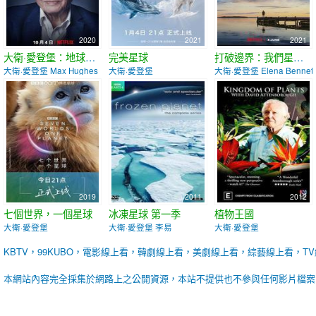
2020
2021
2021
大衛·愛登堡：地球上的一段生命旅程
完美星球
打破邊界：我們星球的科學
大衛·愛登堡 Max Hughes
大衛·愛登堡
大衛·愛登堡 Elena Bennett
2019
2011
2012
七個世界，一個星球
冰凍星球 第一季
植物王國
大衛·愛登堡
大衛·愛登堡 李易
大衛·愛登堡
KBTV，99KUBO，電影線上看，韓劇線上看，美劇線上看，綜藝線上看，T
本網站內容完全採集於網路上之公開資源，本站不提供也不參與任何影片檔案