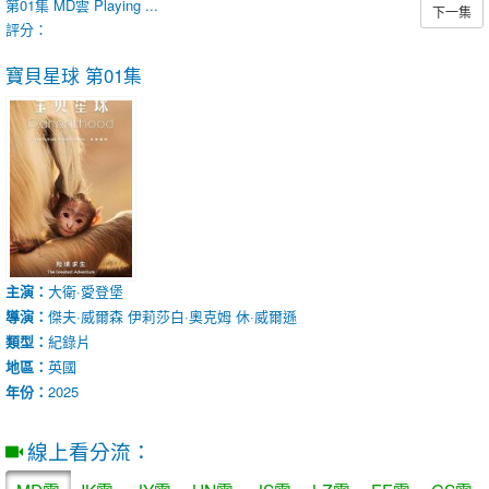
第01集
MD雲
Playing ...
下一集
評分：
寶貝星球
第01集
主演：
大衛·愛登堡
導演：
傑夫·威爾森
伊莉莎白·奧克姆
休·威爾遜
類型：
紀錄片
地區：
英國
年份：
2025
線上看分流：