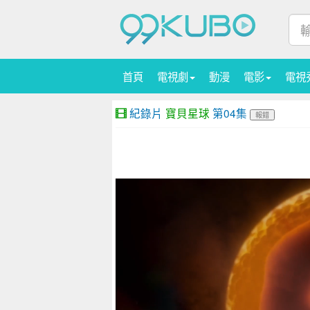
首頁
電視劇
動漫
電影
電視
紀錄片
寶貝星球
第04集
報錯