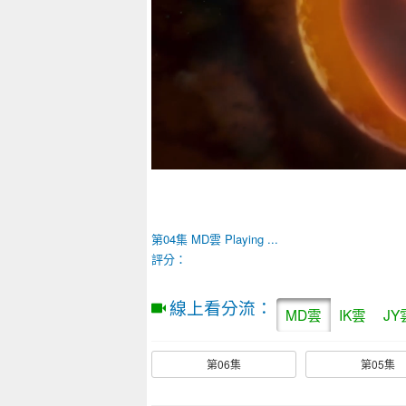
第04集
MD雲
Playing ...
評分：
線上看分流：
MD雲
IK雲
JY
第06集
第05集