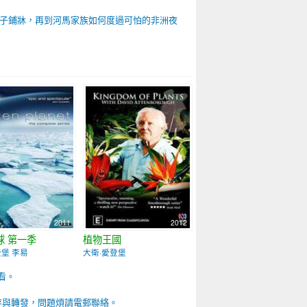
子鋪牀，再到河馬家族如何度過可怕的非洲夜
2011
2012
球 第一季
植物王國
登堡 李易
大衛·愛登堡
看。
存與轉發，問題煩請電郵聯絡。