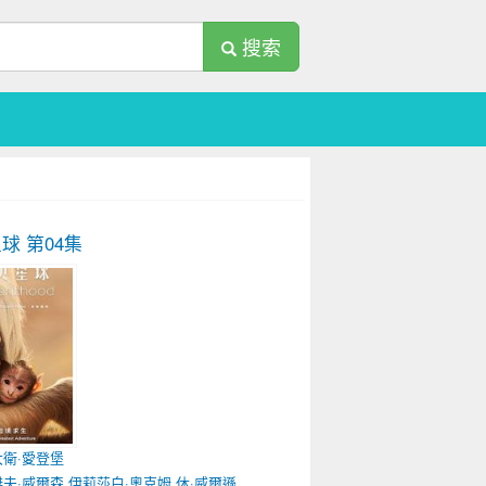
搜索
星球
第04集
大衛·愛登堡
傑夫·威爾森
伊莉莎白·奧克姆
休·威爾遜