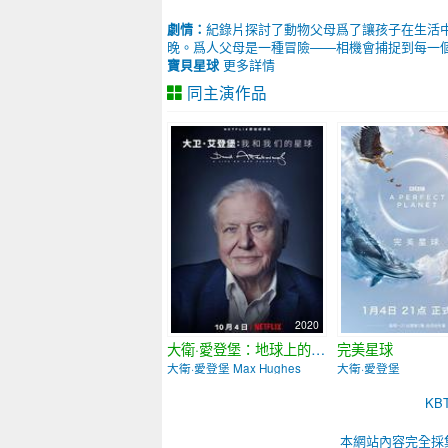
劇情：
紀錄片探討了動物父母爲了讓孩子在生活
晚。爲人父母是一種冒險——相機會捕捉到每一
寶貝星球
更多詳情
同主演作品
2020
大衛·愛登堡：地球上的一段生命旅程
完美星球
大衛·愛登堡 Max Hughes
大衛·愛登堡
K
本網站內容完全採