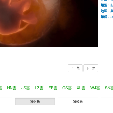
類型：
地區：
年份：
2
上一集
下一集
雲
HN雲
JS雲
LZ雲
FF雲
GS雲
XL雲
WJ雲
SN
第04集
第03集