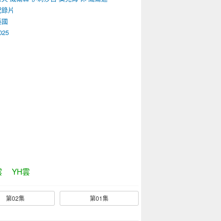
紀錄片
英國
025
雲
YH雲
第02集
第01集