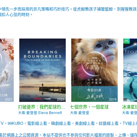
中領先一步而採用的非凡策略和巧妙技巧。從虎鯨教孩子捕獵藍鯨，到猩猩教孩
個扣人心弦的時刻。
2021
2021
2019
打破邊界：我們星球的科學
七個世界，一個星球
冰凍星
大衛·愛登堡 Elena Bennett
大衛·愛登堡
大衛·愛
BTV，99KUBO，電影線上看，韓劇線上看，美劇線上看，綜藝線上看，TV線上
集於網路上之公開資源，本站不提供也不參與任何影片檔案的錄製、上傳、儲