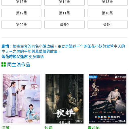
第15集
第14集
第13集
第12集
第11集
第10集
第09集
番外2
番外1
劇情：
根據蜀客的同名小說改編，主要是講述千年的茶花小妖與掌管中天的
中天王之間的千年糾葛愛情的故事。
落花時節又逢君
更多詳情
同主演作品
2021
2022
2024
清落
秋蟬
春花焰