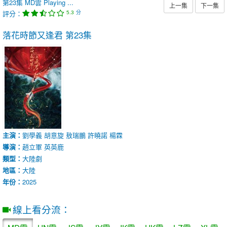
第23集
MD雲
Playing ...
上一集
下一集
評分：
分
5.3
落花時節又逢君
第23集
主演：
劉學義
胡意旋
敖瑞鵬
許曉諾
楊霖
導演：
趙立軍
英英鹿
類型：
大陸劇
地區：
大陸
年份：
2025
線上看分流：