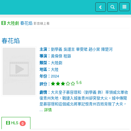
大陸劇
春花焰
影音線上看
春花焰
主演：
劉學義
吳謹言
畢雯珺
趙小棠
陳楚河
導演：
黃偉傑
程籙
類型：
大陸劇
地區：
大陸
年份：
2024
5.6
評分：
劇情：
大炎皇子慕容璟和（劉學義 飾）率領威北軍收
復青州失地，戰捷入城後青州卻突發大火。城中傳聞
是慕容璟和這個威北將軍記恨青州百姓背叛了大炎，
...
詳情
HLS
0