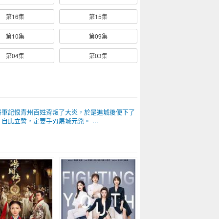
第16集
第15集
第10集
第09集
第04集
第03集
將軍記恨青州百姓背叛了大炎，於是進城後便下了
此立誓，定要手刃屠城元兇。 ...