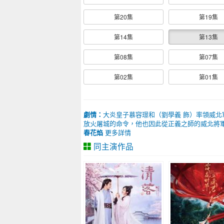
第20集
第19集
第14集
第13集
第08集
第07集
第02集
第01集
劇情：
大炎皇子慕容璟和（劉學義 飾）率領威
放火屠城的命令，他也因此從正義之師的威北將軍
春花焰
更多詳情
同主演作品