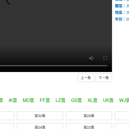
類型：
地區：
年份：
2
上一集
下一集
雲
IK雲
MD雲
FF雲
LZ雲
GS雲
XL雲
UK雲
WJ
第30集
第29集
第24集
第23集