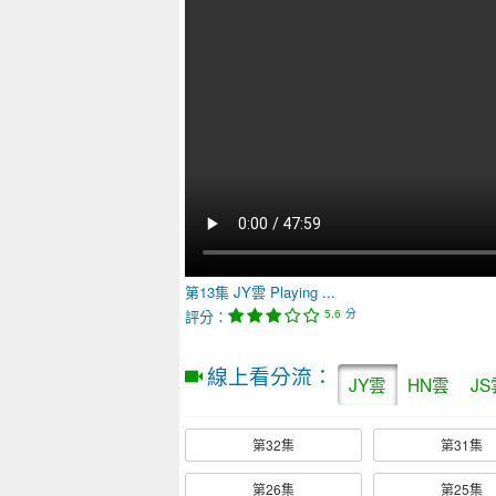
第13集
JY雲
Playing ...
評分：
分
5.6
線上看分流：
JY雲
HN雲
JS
第32集
第31集
第26集
第25集