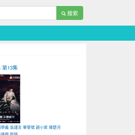
搜索
焰
第13集
劉學義
吳謹言
畢雯珺
趙小棠
陳楚河
黃偉傑
程籙