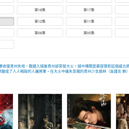
第18集
第17集
第12集
第11集
第06集
第05集
北軍收復青州失地，戰捷入城後青州卻突發大火。城中傳聞是慕容璟和這個威北
變成了人人喊殺的人屠將軍。在大火中痛失至親的青州少女眉林（吳謹言 飾）自