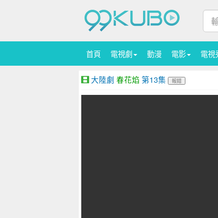
首頁
電視劇
動漫
電影
電視
大陸劇
春花焰
第13集
報錯