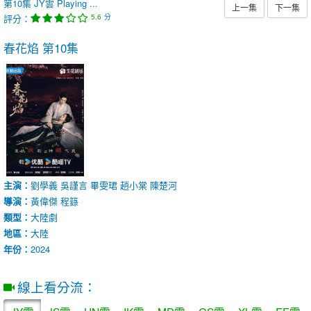
第10集
JY雲
Playing ...
上一集
下一集
評分：
分
5.6
春花焰
第10集
主演：
劉學義
吳謹言
畢雯珺
趙小棠
陳楚河
導演：
黃偉傑
程籙
類型：
大陸劇
地區：
大陸
年份：
2024
線上看分流：