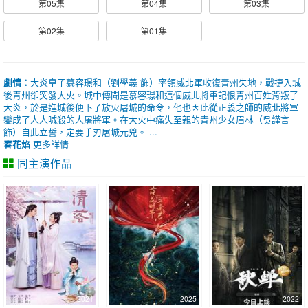
第05集
第04集
第03集
第02集
第01集
劇情：
大炎皇子慕容璟和（劉學義 飾）率領威北軍收復青州失地，戰捷入城
後青州卻突發大火。城中傳聞是慕容璟和這個威北將軍記恨青州百姓背叛了
大炎，於是進城後便下了放火屠城的命令，他也因此從正義之師的威北將軍
變成了人人喊殺的人屠將軍。在大火中痛失至親的青州少女眉林（吳謹言
飾）自此立誓，定要手刃屠城元兇。 ...
春花焰
更多詳情
同主演作品
2021
2025
2022