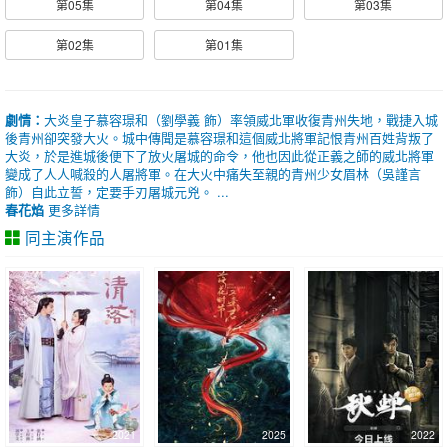
第05集
第04集
第03集
第02集
第01集
劇情：
大炎皇子慕容璟和（劉學義 飾）率領威北軍收復青州失地，戰捷入城
後青州卻突發大火。城中傳聞是慕容璟和這個威北將軍記恨青州百姓背叛了
大炎，於是進城後便下了放火屠城的命令，他也因此從正義之師的威北將軍
變成了人人喊殺的人屠將軍。在大火中痛失至親的青州少女眉林（吳謹言
飾）自此立誓，定要手刃屠城元兇。 ...
春花焰
更多詳情
同主演作品
2021
2025
2022