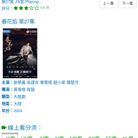
第27集
JS雲
Playing ...
上一集
下一集
評分：
分
5.6
春花焰
第27集
主演：
劉學義
吳謹言
畢雯珺
趙小棠
陳楚河
導演：
黃偉傑
程籙
類型：
大陸劇
地區：
大陸
年份：
2024
線上看分流：