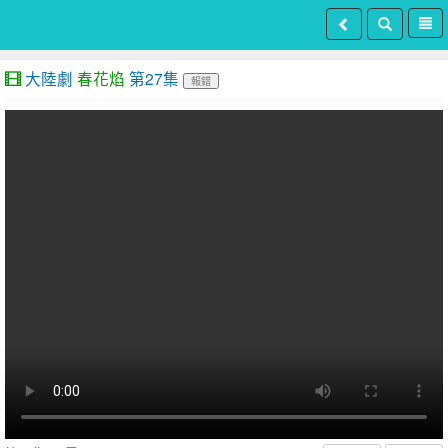
大陸劇
春花焰
第27集
報錯