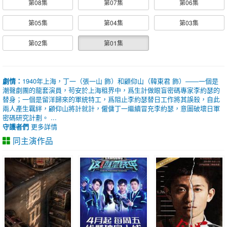
第08集
第07集
第06集
第05集
第04集
第03集
第02集
第01集
劇情：
1940年上海，丁一（張一山 飾）和顧仰山（韓東君 飾）——一個是
潮聲劇團的龍套演員，苟安於上海租界中，爲生計做眼盲密碼專家李約瑟的
替身；一個是留洋歸來的軍統特工，爲阻止李約瑟替日工作將其誤殺，自此
兩人產生羈絆，顧仰山將計就計，僱傭丁一繼續冒充李約瑟，意圖破壞日軍
密碼研究計劃。 ...
守護者們
更多詳情
同主演作品