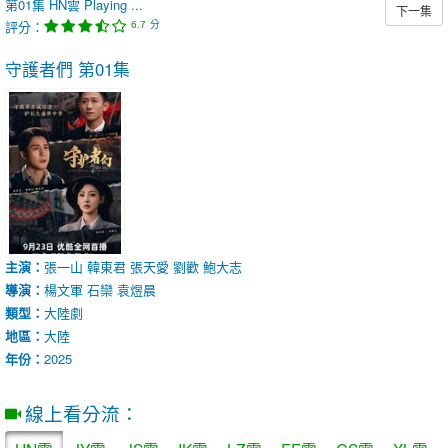
第01集
HN雲
Playing ...
下一集
評分：
分
6.7
守護者們
第01集
主演：
張一山
韓東君
張天愛
劉歡
鮑大志
導演：
楊文軍
石欒
袁煜晨
類型：
大陸劇
地區：
大陸
年份：
2025
線上看分流：