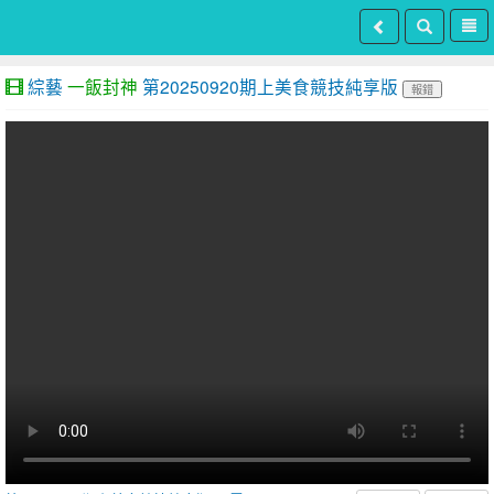
綜藝
一飯封神
第20250920期上美食競技純享版
報錯