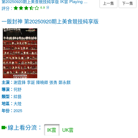
第20250920期上美食競技純享版
IK雲
Playing ...
上一集
下一集
評分：
分
6.9
一飯封神
第20250920期上美食競技純享版
主演：
謝霆鋒
李誕
陳曉卿
張勇
鄭永麒
導演：
何舒
類型：
綜藝
地區：
大陸
年份：
2025
線上看分流：
IK雲
UK雲