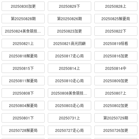
20250830加更
20250829下
20250828上
第20250828期
第20250826期
20250825解憂局
20250824美食競技純享版
20250823加更
20250822下
20250821上
20250821高光回顧
20250819陪看
20250818解憂局
20250817走心局
20250816加更
20250815下
20250814上
20250814中
20250811解憂局
20250810走心局
20250809加更
20250808下
20250808美食競技純享版
20250807上
20250804解憂局
20250803走心局
20250802加更
20250801下
20250731上
第20250729期
20250728解憂局
20250727走心局
20250726加更