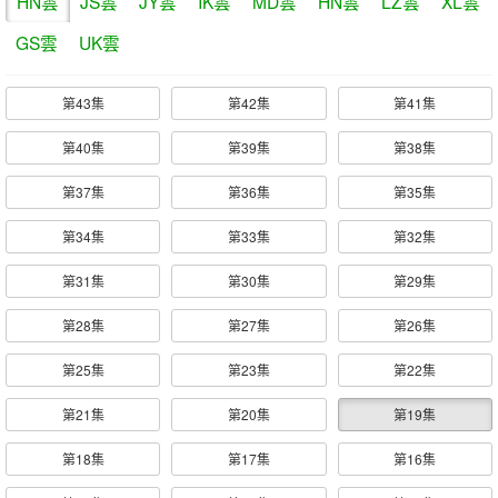
HN雲
JS雲
JY雲
IK雲
MD雲
HN雲
LZ雲
XL雲
GS雲
UK雲
第43集
第42集
第41集
第40集
第39集
第38集
第37集
第36集
第35集
第34集
第33集
第32集
第31集
第30集
第29集
第28集
第27集
第26集
第25集
第23集
第22集
第21集
第20集
第19集
第18集
第17集
第16集