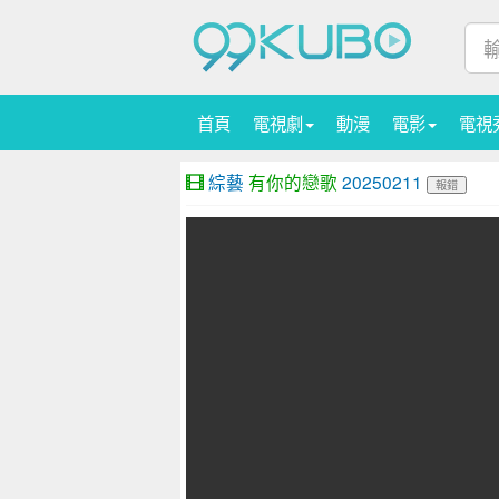
首頁
電視劇
動漫
電影
電視
綜藝
有你的戀歌
20250211
報錯