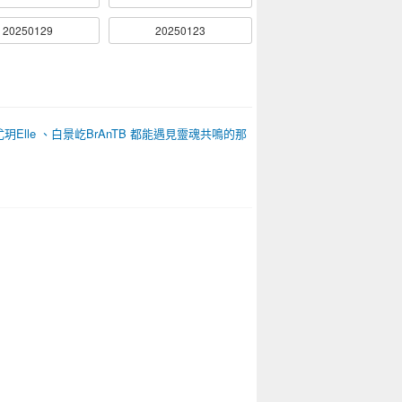
20250129
20250123
Elle 、白景屹BrAnTB 都能遇見靈魂共鳴的那