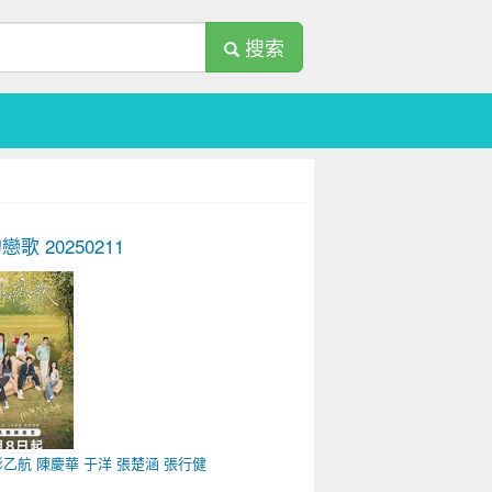
搜索
的戀歌
20250211
彭乙航
陳慶華
于洋
張楚涵
張行健