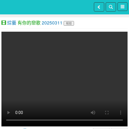
綜藝
有你的戀歌
20250311
報錯