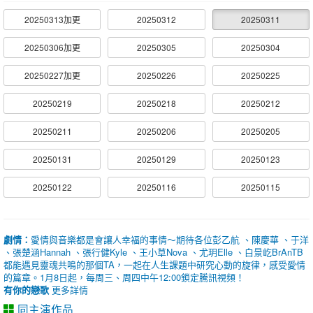
20250313加更
20250312
20250311
20250306加更
20250305
20250304
20250227加更
20250226
20250225
20250219
20250218
20250212
20250211
20250206
20250205
20250131
20250129
20250123
20250122
20250116
20250115
劇情：
愛情與音樂都是會讓人幸福的事情～期待各位彭乙航 、陳慶華 、于洋
、張楚涵Hannah 、張行健Kyle 、王小草Nova 、尤玥Elle 、白景屹BrAnTB
都能遇見靈魂共鳴的那個TA，一起在人生課題中研究心動的旋律，感受愛情
的篇章。1月8日起，每周三、周四中午12:00鎖定騰訊視頻！
有你的戀歌
更多詳情
同主演作品