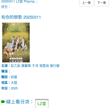
20250311
LZ雲
Playing ...
上一集
下一集
評分：
有你的戀歌
20250311
主演：
彭乙航
陳慶華
于洋
張楚涵
張行健
導演：
類型：
綜藝
地區：
大陸
年份：
2025
線上看分流：
LZ雲