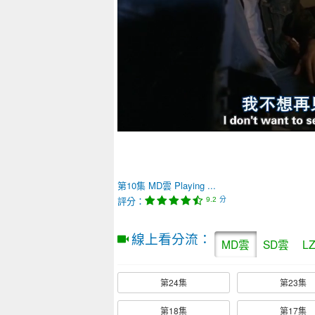
第10集
MD雲
Playing ...
評分：
分
9.2
線上看分流：
MD雲
SD雲
L
第24集
第23集
第18集
第17集