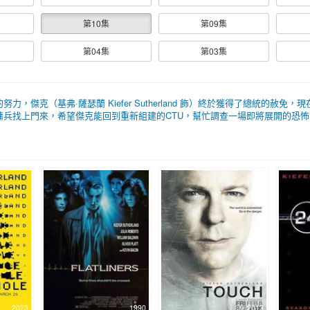
第10集
第09集
第04集
第03集
，傑克（基弗·薩瑟蘭 Kiefer Sutherland 飾）終於獲得了總統的赦
兵找上門來，希望傑克能回到重新組建的CTU，幫忙調查一場即將展開的恐怖陰謀
2023
1990
2013