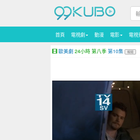
首頁
電視劇
動漫
電影
電視
歐美劇
24小時 第八季
第10集
報錯