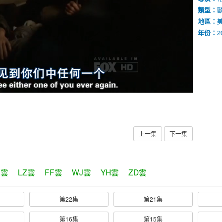
類型：
地區：
年份：
2
上一集
下一集
Z雲
LZ雲
FF雲
WJ雲
YH雲
ZD雲
第22集
第21集
第16集
第15集