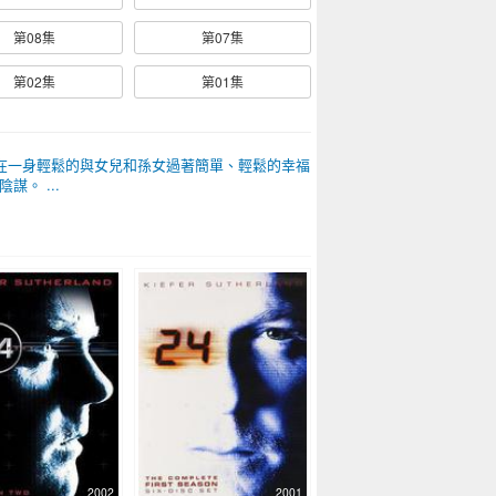
第08集
第07集
第02集
第01集
免，現在一身輕鬆的與女兒和孫女過著簡單、輕鬆的幸福
。 ...
2002
2001