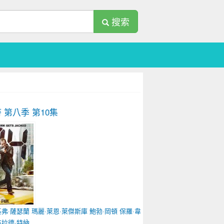
搜索
時 第八季
第10集
基弗·薩瑟蘭
瑪麗·萊恩·萊傑斯庫
鮑勃·岡頓
保羅·韋斯利
詹妮弗·威斯菲爾德
布拉德·特納