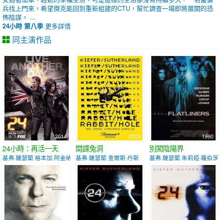
兵找上門來，希望傑克能回到重新組建的CTU，幫忙調查一場即將展開的恐
怖陰謀。 ...
24小時 第八季
更多詳情
同主演作品
2014
2023
1990
24小時：再活一天
間諜兔洞
別闖陰陽界
基弗·薩瑟蘭 格本加·阿金納格貝
基弗·薩瑟蘭 查爾斯·丹斯
基弗·薩瑟蘭 朱莉婭·羅伯茨