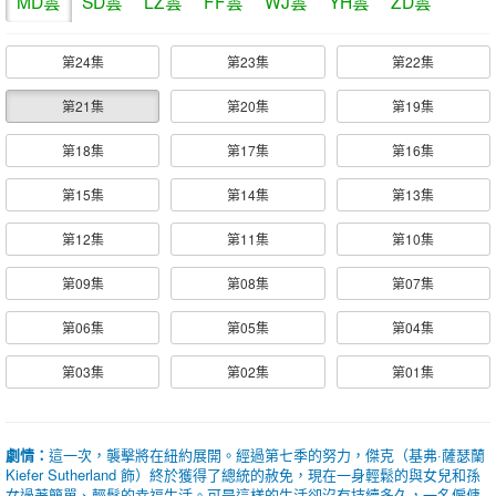
MD雲
SD雲
LZ雲
FF雲
WJ雲
YH雲
ZD雲
第24集
第23集
第22集
第21集
第20集
第19集
第18集
第17集
第16集
第15集
第14集
第13集
第12集
第11集
第10集
第09集
第08集
第07集
第06集
第05集
第04集
第03集
第02集
第01集
劇情：
這一次，襲擊將在紐約展開。經過第七季的努力，傑克（基弗·薩瑟蘭
Kiefer Sutherland 飾）終於獲得了總統的赦免，現在一身輕鬆的與女兒和孫
女過著簡單、輕鬆的幸福生活。可是這樣的生活卻沒有持續多久，一名僱傭