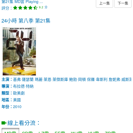
第21集
MD雲
Playing ...
上一集
下一集
評分：
分
9.2
24小時 第八季
第21集
主演：
基弗·薩瑟蘭
瑪麗·萊恩·萊傑斯庫
鮑勃·岡頓
保羅·韋斯利
詹妮弗·威斯
導演：
布拉德·特納
類型：
歐美劇
地區：
美國
年份：
2010
線上看分流：