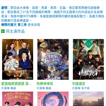
劇情：
節目由大張偉、高葉、馬東、那英、彭磊、張亞東等將擔任超級樂
迷，節目集結了27支不同風格的樂隊，通過不同主題單元的內容設計及音樂
表演，角逐中國HOT5樂隊，多維度展現樂隊的獨特風格和魅力，爲廣大樂迷
和觀衆打造音樂盛宴。
樂隊的夏天 第三季
更多詳情
同主演作品
2020
2018
2021
蒙面唱將猜猜猜 第五季
快樂哆唻咪
中國潮音
大張偉 楊迪
大張偉 楊迪
大張偉 毛不易