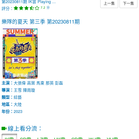
第20230811期
IK雲
Playing ...
上一集
下一集
評分：
分
7.2
樂隊的夏天 第三季
第20230811期
主演：
大張偉
高葉
馬東
那英
彭磊
導演：
王雪
陳雨璇
類型：
綜藝
地區：
大陸
年份：
2023
線上看分流：