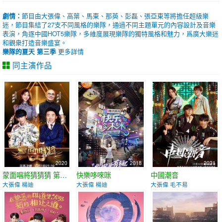
劇情：
節目由大張偉、高葉、馬東、那英、彭磊、張亞東等將擔任超級樂
迷，節目集結了27支不同風格的樂隊，通過不同主題單元的內容設計及音樂
表演，角逐中國HOT5樂隊，多維度展現樂隊的獨特風格和魅力，爲廣大樂迷
和觀衆打造音樂盛宴。
樂隊的夏天 第三季
更多詳情
同主演作品
2020
2018
2021
蒙面唱將猜猜猜 第五季
快樂哆唻咪
中國潮音
大張偉 楊迪
大張偉 楊迪
大張偉 毛不易