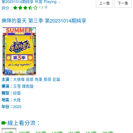
第20231014期純享
IK雲
Playing ...
上一集
下一集
評分：
分
7.2
樂隊的夏天 第三季
第20231014期純享
主演：
大張偉
高葉
馬東
那英
彭磊
導演：
王雪
陳雨璇
類型：
綜藝
地區：
大陸
年份：
2023
線上看分流：