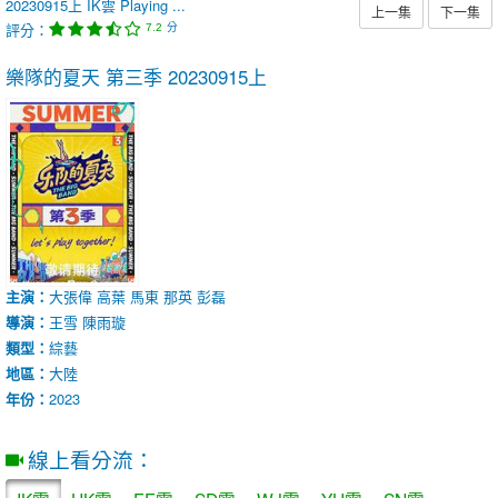
20230915上
IK雲
Playing ...
上一集
下一集
評分：
分
7.2
樂隊的夏天 第三季
20230915上
主演：
大張偉
高葉
馬東
那英
彭磊
導演：
王雪
陳雨璇
類型：
綜藝
地區：
大陸
年份：
2023
線上看分流：