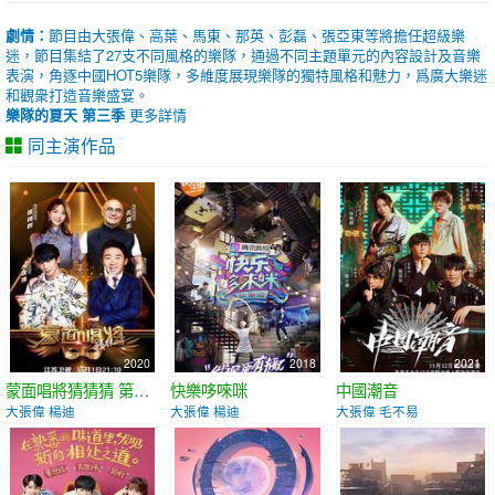
劇情：
節目由大張偉、高葉、馬東、那英、彭磊、張亞東等將擔任超級樂
迷，節目集結了27支不同風格的樂隊，通過不同主題單元的內容設計及音樂
表演，角逐中國HOT5樂隊，多維度展現樂隊的獨特風格和魅力，爲廣大樂迷
和觀衆打造音樂盛宴。
樂隊的夏天 第三季
更多詳情
同主演作品
2020
2018
2021
蒙面唱將猜猜猜 第五季
快樂哆唻咪
中國潮音
大張偉 楊迪
大張偉 楊迪
大張偉 毛不易