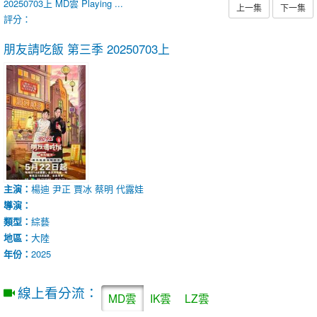
20250703上
MD雲
Playing ...
上一集
下一集
評分：
朋友請吃飯 第三季
20250703上
主演：
楊迪
尹正
賈冰
蔡明
代露娃
導演：
類型：
綜藝
地區：
大陸
年份：
2025
線上看分流：
MD雲
IK雲
LZ雲