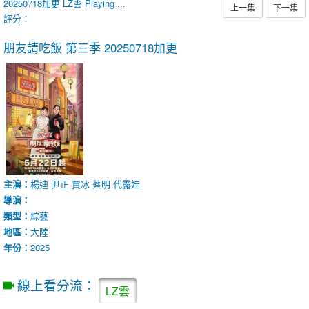
20250718加更
LZ雲
Playing ...
上一集
下一集
評分：
朋友請吃飯 第三季
20250718加更
主演：
楊迪
尹正
賈冰
蔡明
代露娃
導演：
類型：
綜藝
地區：
大陸
年份：
2025
線上看分流：
LZ雲