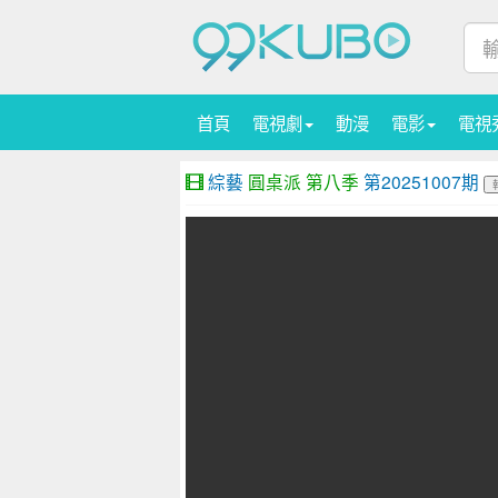
首頁
電視劇
動漫
電影
電視
綜藝
圓桌派 第八季
第20251007期