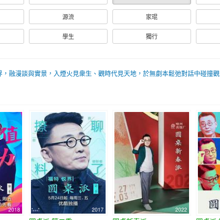
源流
家琨
學生
獨行
界，融漫談與實景，入煙火見衆生、觀時代見天地，於無劇本鬆弛對話中碰撞觀
2018
2017
2022