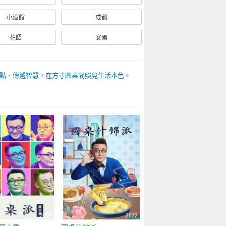
小酒館
成都
花語
安焉
點、傳遞智慧，在方寸圓桌間照見生活本色。
2022
2022