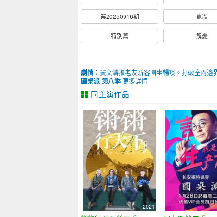
第20250916期
崑崙
特別篇
解憂
劇情：
竇文濤攜老友新客圍坐暢談。打破室內邊
圓桌派 第八季
更多詳情
同主演作品
2021