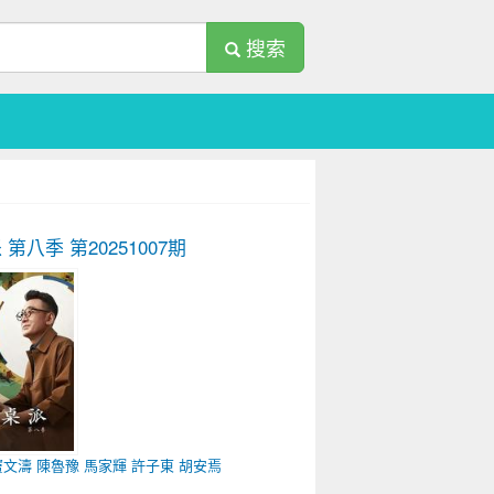
搜索
 第八季
第20251007期
竇文濤
陳魯豫
馬家輝
許子東
胡安焉