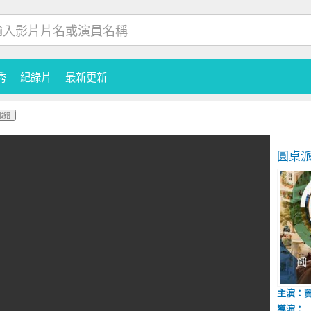
秀
紀錄片
最新更新
報錯
圓桌派
主演：
導演：