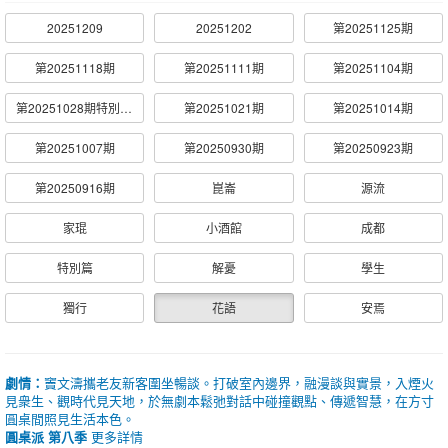
20251209
20251202
第20251125期
第20251118期
第20251111期
第20251104期
第20251028期特別篇圓桌見地分享會
第20251021期
第20251014期
第20251007期
第20250930期
第20250923期
第20250916期
崑崙
源流
家琨
小酒館
成都
特別篇
解憂
學生
獨行
花語
安焉
劇情：
竇文濤攜老友新客圍坐暢談。打破室內邊界，融漫談與實景，入煙火
見衆生、觀時代見天地，於無劇本鬆弛對話中碰撞觀點、傳遞智慧，在方寸
圓桌間照見生活本色。
圓桌派 第八季
更多詳情