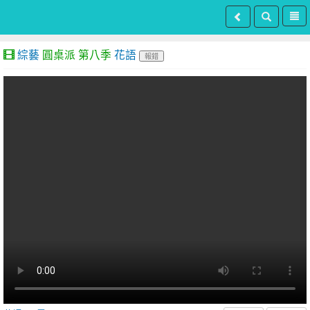
綜藝
圓桌派 第八季
花語
報錯