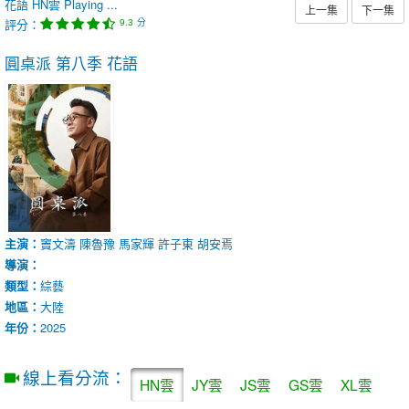
花語
HN雲
Playing ...
上一集
下一集
評分：
分
9.3
圓桌派 第八季
花語
主演：
竇文濤
陳魯豫
馬家輝
許子東
胡安焉
導演：
類型：
綜藝
地區：
大陸
年份：
2025
線上看分流：
HN雲
JY雲
JS雲
GS雲
XL雲