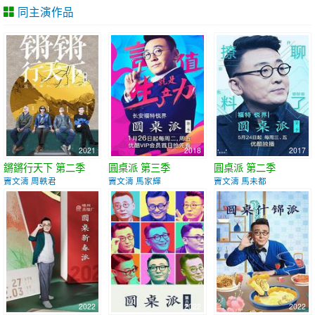
同主演作品
2021
2018
2017
鏘鏘行天下 第二季
圓桌派 第三季
圓桌派 第二季
竇文濤 周軼君
竇文濤 馬家輝
竇文濤 馬未都
2022
2022
2022