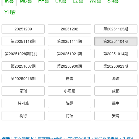
IK雲
MD雲
FF雲
UK雲
LZ雲
WJ雲
SN雲
YH雲
20251209
20251202
第20251125期
第20251118期
第20251111期
第20251104期
第20251028期特別篇圓桌見地分享會
第20251021期
第20251014期
第20251007期
第20250930期
第20250923期
第20250916期
崑崙
源流
家琨
小酒館
成都
特別篇
解憂
學生
獨行
花語
安焉
劇情：
竇文濤攜老友新客圍坐暢談。打破室內邊界，融漫談與實景，入煙火