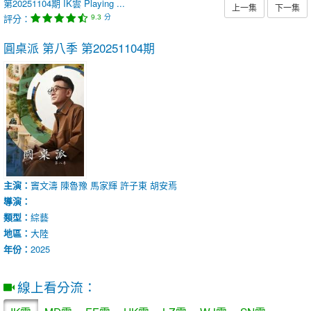
第20251104期
IK雲
Playing ...
上一集
下一集
評分：
分
9.3
圓桌派 第八季
第20251104期
主演：
竇文濤
陳魯豫
馬家輝
許子東
胡安焉
導演：
類型：
綜藝
地區：
大陸
年份：
2025
線上看分流：