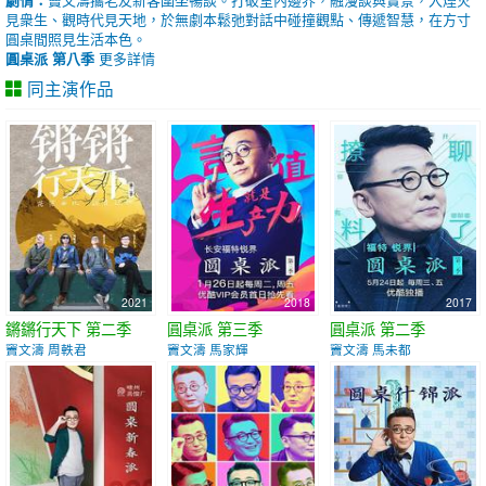
見衆生、觀時代見天地，於無劇本鬆弛對話中碰撞觀點、傳遞智慧，在方寸
圓桌間照見生活本色。
圓桌派 第八季
更多詳情
同主演作品
2021
2018
2017
鏘鏘行天下 第二季
圓桌派 第三季
圓桌派 第二季
竇文濤 周軼君
竇文濤 馬家輝
竇文濤 馬未都