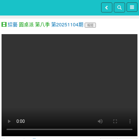
綜藝
圓桌派 第八季
第20251104期
報錯