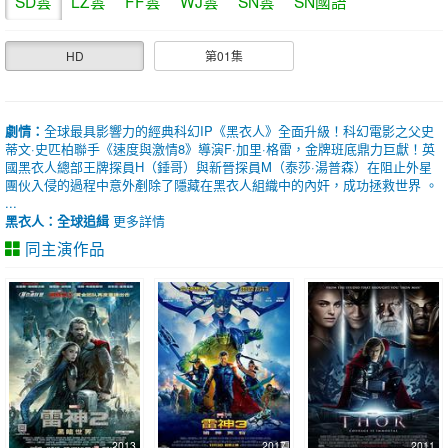
SD雲
LZ雲
FF雲
WJ雲
SN雲
SN國語
HD
第01集
劇情：
全球最具影響力的經典科幻IP《黑衣人》全面升級！科幻電影之父史
蒂文·史匹柏聯手《速度與激情8》導演F·加里·格雷，金牌班底鼎力巨獻！英
國黑衣人總部王牌探員H（錘哥）與新晉探員M（泰莎·湯普森）在阻止外星
團伙入侵的過程中意外剷除了隱藏在黑衣人組織中的內奸，成功拯救世界 。
...
黑衣人：全球追緝
更多詳情
同主演作品
2013
2017
2011