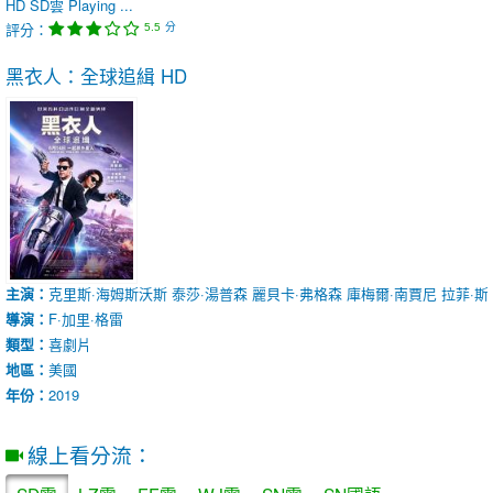
HD
SD雲
Playing ...
評分：
分
5.5
黑衣人：全球追緝
HD
主演：
克里斯·海姆斯沃斯
泰莎·湯普森
麗貝卡·弗格森
庫梅爾·南賈尼
拉菲·斯
導演：
F·加里·格雷
類型：
喜劇片
地區：
美國
年份：
2019
線上看分流：