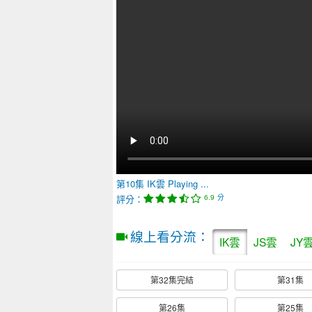
第10集
IK雲
Playing ...
評分：
分
6.9
線上看分流：
IK雲
JS雲
JY
第32集完結
第31集
第26集
第25集