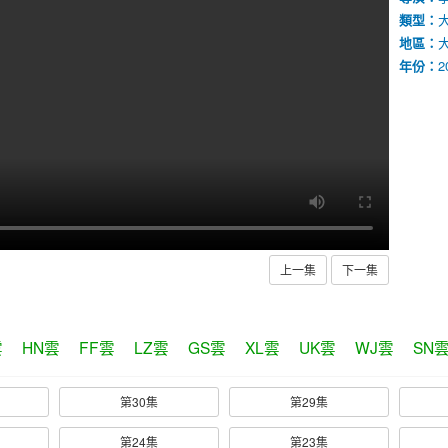
類型：
地區：
年份：
2
上一集
下一集
雲
HN雲
FF雲
LZ雲
GS雲
XL雲
UK雲
WJ雲
SN
第30集
第29集
第24集
第23集