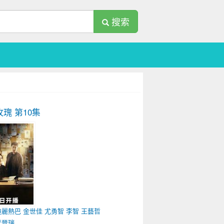
搜索
玫瑰
第10集
迪麗熱巴
金世佳
尤勇智
李智
王藝哲
李晉瑞