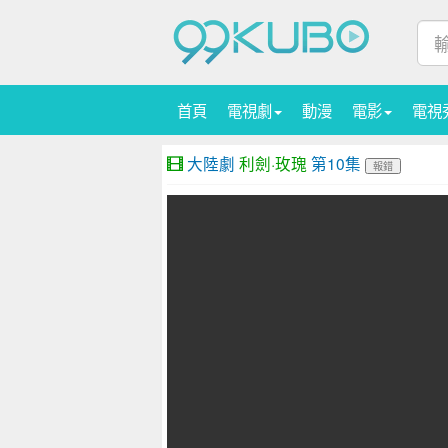
首頁
電視劇
動漫
電影
電視
大陸劇
利劍·玫瑰
第10集
報錯