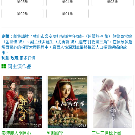
第05集
第04集
第03集
第02集
第01集
劇情：
劇集講述了林山市公安局打拐辦主任鄧妍（迪麗熱巴 飾）與警員常銳
（金世佳 飾）、副主任尹建生（尤勇智 飾）組成"打拐鐵三角"，在偵破多起
觸目驚心的拐賣大案過程中，直面人性深淵並最終摧毀人口拐賣網絡的故
事。
利劍·玫瑰
更多詳情
同主演作品
2017
2013
2020
秦時麗人明月心
阿娜爾罕
三生三世枕上書