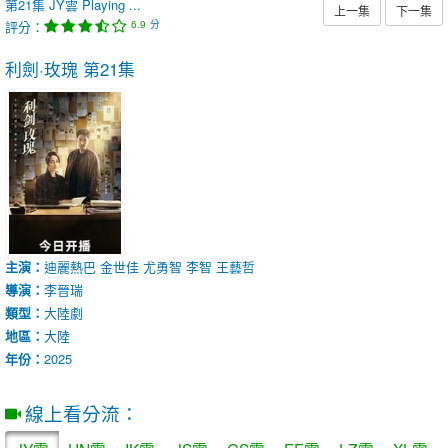
第21集
JY雲
Playing ...
上一集
下一集
評分：
分
6.9
利劍·玫瑰
第21集
主演：
迪麗熱巴
金世佳
尤勇智
李智
王藝哲
導演：
李晉瑞
類型：
大陸劇
地區：
大陸
年份：
2025
線上看分流：