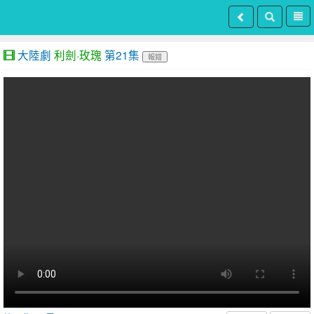
大陸劇
利劍·玫瑰
第21集
報錯