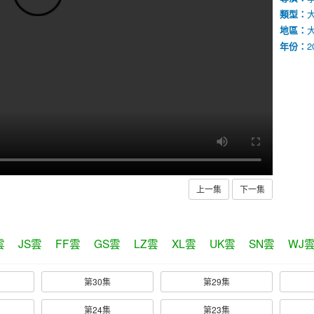
類型：
地區：
年份：
2
上一集
下一集
雲
JS雲
FF雲
GS雲
LZ雲
XL雲
UK雲
SN雲
WJ
第30集
第29集
第24集
第23集