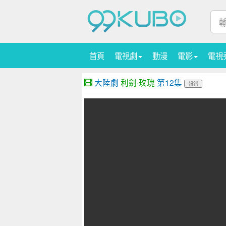
首頁
電視劇
動漫
電影
電視
大陸劇
利劍·玫瑰
第12集
報錯