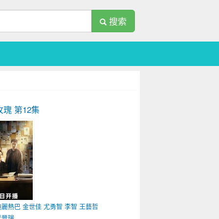
搜索
玫瑰
第12集
迪麗熱巴
金世佳
尤勇智
李智
王藝哲
李晉瑞