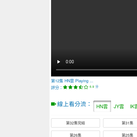
第12集
HN雲
Playing ...
評分：
分
6.9
線上看分流：
HN雲
JY雲
IK
第32集完結
第31集
第26集
第25集