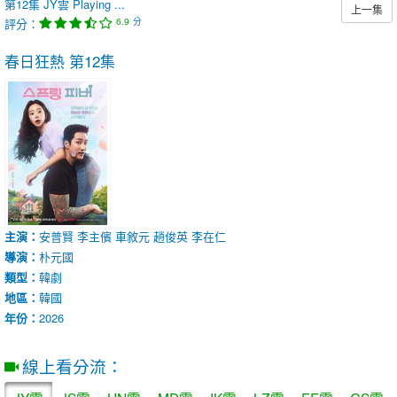
第12集
JY雲
Playing ...
上一集
評分：
分
6.9
春日狂熱
第12集
主演：
安普賢
李主儐
車敘元
趙俊英
李在仁
導演：
朴元國
類型：
韓劇
地區：
韓國
年份：
2026
線上看分流：