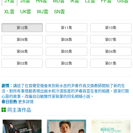
JY雲
JS雲
HN雲
MD雲
IK雲
LZ雲
FF雲
GS雲
XL雲
UK雲
WJ雲
SN雲
第12集
第11集
第10集
第09集
第08集
第07集
第06集
第05集
第04集
第03集
第02集
第01集
劇情：
講述了在首爾受傷後來到新水邑的尹春作爲交換教師開始了新的生
活，對所有事情都表現出麻木和冷漠態度的尹春與宣在奎的相遇，逐漸打開
心扉的故事。改編自白敏雅作家執筆的同名網絡小說。
春日狂熱
更多詳情
同主演作品