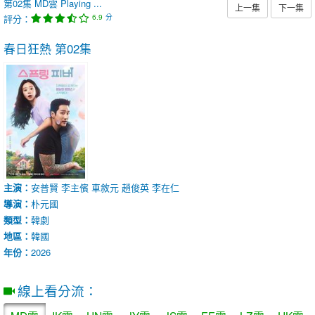
第02集
MD雲
Playing ...
上一集
下一集
評分：
分
6.9
春日狂熱
第02集
主演：
安普賢
李主儐
車敘元
趙俊英
李在仁
導演：
朴元國
類型：
韓劇
地區：
韓國
年份：
2026
線上看分流：