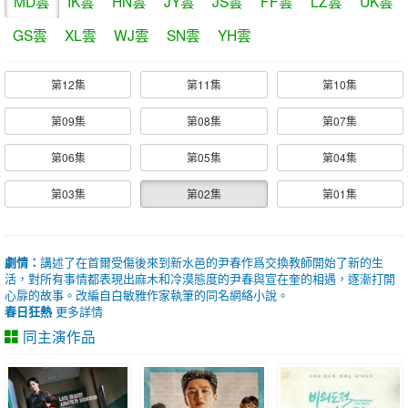
MD雲
IK雲
HN雲
JY雲
JS雲
FF雲
LZ雲
UK雲
GS雲
XL雲
WJ雲
SN雲
YH雲
第12集
第11集
第10集
第09集
第08集
第07集
第06集
第05集
第04集
第03集
第02集
第01集
劇情：
講述了在首爾受傷後來到新水邑的尹春作爲交換教師開始了新的生
活，對所有事情都表現出麻木和冷漠態度的尹春與宣在奎的相遇，逐漸打開
心扉的故事。改編自白敏雅作家執筆的同名網絡小說。
春日狂熱
更多詳情
同主演作品