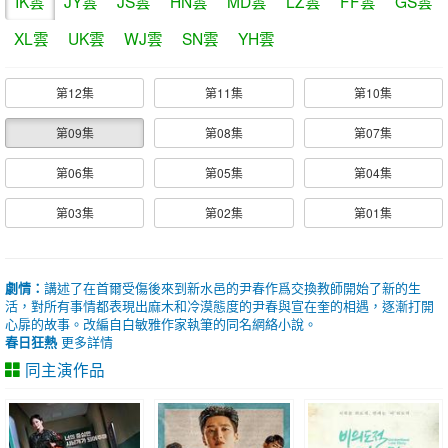
IK雲
JY雲
JS雲
HN雲
MD雲
LZ雲
FF雲
GS雲
XL雲
UK雲
WJ雲
SN雲
YH雲
第12集
第11集
第10集
第09集
第08集
第07集
第06集
第05集
第04集
第03集
第02集
第01集
劇情：
講述了在首爾受傷後來到新水邑的尹春作爲交換教師開始了新的生
活，對所有事情都表現出麻木和冷漠態度的尹春與宣在奎的相遇，逐漸打開
心扉的故事。改編自白敏雅作家執筆的同名網絡小說。
春日狂熱
更多詳情
同主演作品