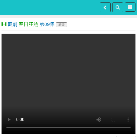
韓劇
春日狂熱
第09集
報錯