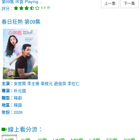
第09集
IK雲
Playing ...
上一集
下一集
評分：
分
6.9
春日狂熱
第09集
主演：
安普賢
李主儐
車敘元
趙俊英
李在仁
導演：
朴元國
類型：
韓劇
地區：
韓國
年份：
2026
線上看分流：