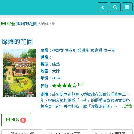
綜藝
燦爛的花園
影音線上看
燦爛的花園
主演：
張頌文
林家川
曾舜晞
馬嘉祺
周一圍
導演：
類型：
綜藝
地區：
大陸
年份：
2024
8.3
評分：
劇情：
該無劇本即興真人秀邀請在演員行業紮根二十
年、被網友親切稱爲「小熊」的優秀演員張頌文與各
類演員一起，共同打造一處「燦爛的花園」。 ...
詳情
HLS
0
第20240719期
20240717雲監工第12期
20240713加更版第12期