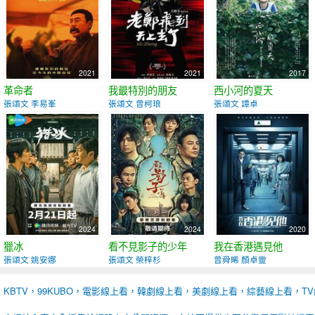
2021
2021
2017
革命者
我最特別的朋友
西小河的夏天
張頌文 李易峯
張頌文 曾柯琅
張頌文 譚卓
2024
2024
2020
獵冰
看不見影子的少年
我在香港遇見他
張頌文 姚安娜
張頌文 榮梓杉
曾舜晞 顏卓靈
KBTV，99KUBO，電影線上看，韓劇線上看，美劇線上看，綜藝線上看，T