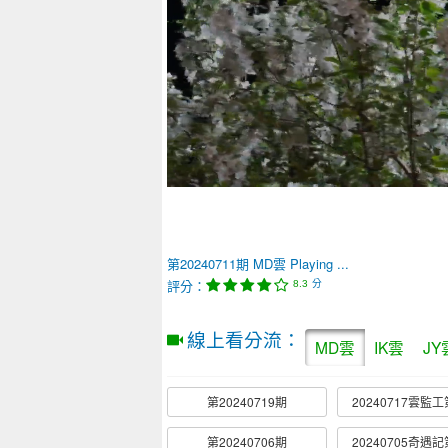
第20240711期
MD雲
Playing ...
評分：
分
8.3
線上看分流：
MD雲
IK雲
JY
第20240719期
20240717雲監工
第20240706期
20240705奇遇記