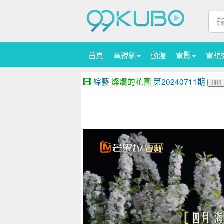
首頁
電視劇
動漫
電影
電視
綜藝
燦爛的花園
第20240711期
報錯