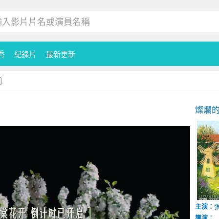
秀
紀錄片
最新更新
燦爛
主演：
導演：