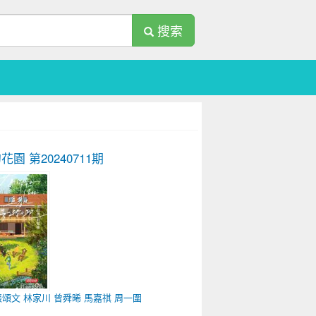
搜索
的花園
第20240711期
張頌文
林家川
曾舜晞
馬嘉祺
周一圍