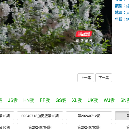
類型：
地區：
年份：
2
上一集
下一集
雲
JS雲
HN雲
FF雲
GS雲
XL雲
UK雲
WJ雲
SN
第12期
20240713加更版第12期
第20240712期
第
第10期
第20240704期
第20240703期
第