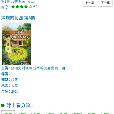
第8期
JS雲
Playing ...
上一集
下一集
評分：
分
8.3
燦爛的花園
第8期
主演：
張頌文
林家川
曾舜晞
馬嘉祺
周一圍
導演：
類型：
綜藝
地區：
大陸
年份：
2024
線上看分流：