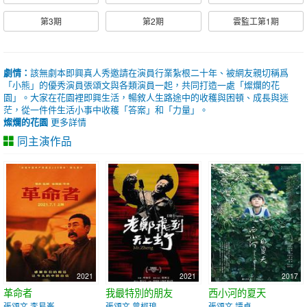
第3期
第2期
雲監工第1期
劇情：
該無劇本即興真人秀邀請在演員行業紮根二十年、被網友親切稱爲
「小熊」的優秀演員張頌文與各類演員一起，共同打造一處「燦爛的花
園」。大家在花園裡即興生活，暢敘人生路途中的收穫與困頓、成長與迷
茫，從一件件生活小事中收穫「答案」和「力量」。
燦爛的花園
更多詳情
同主演作品
2021
2021
2017
革命者
我最特別的朋友
西小河的夏天
張頌文 李易峯
張頌文 曾柯琅
張頌文 譚卓