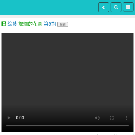
綜藝
燦爛的花園
第8期
報錯