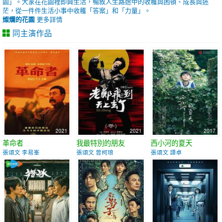
園」。大家在花園裡即興生活，暢敘人生路途中的收穫與困頓、成長與迷
茫，從一件件生活小事中收穫「答案」和「力量」。
燦爛的花園
更多詳情
同主演作品
2021
2021
2017
革命者
我最特別的朋友
西小河的夏天
張頌文 李易峯
張頌文 曾柯琅
張頌文 譚卓