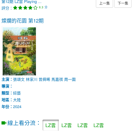
第12期
LZ雲
Playing ...
上一集
下一集
評分：
分
8.3
燦爛的花園
第12期
主演：
張頌文
林家川
曾舜晞
馬嘉祺
周一圍
導演：
類型：
綜藝
地區：
大陸
年份：
2024
線上看分流：
LZ雲
LZ雲
LZ雲
LZ雲