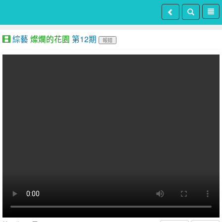
綜藝
燦爛的花園
第12期
報錯