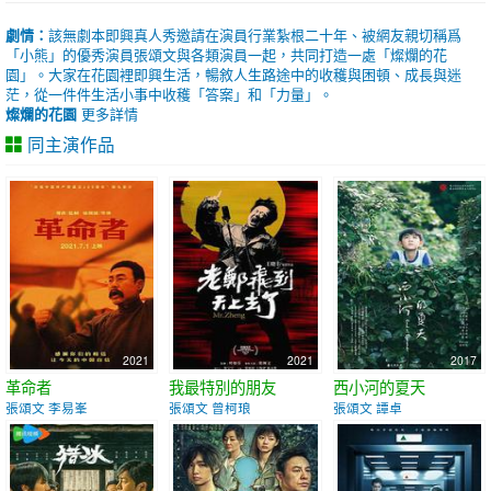
劇情：
該無劇本即興真人秀邀請在演員行業紮根二十年、被網友親切稱爲
「小熊」的優秀演員張頌文與各類演員一起，共同打造一處「燦爛的花
園」。大家在花園裡即興生活，暢敘人生路途中的收穫與困頓、成長與迷
茫，從一件件生活小事中收穫「答案」和「力量」。
燦爛的花園
更多詳情
同主演作品
2021
2021
2017
革命者
我最特別的朋友
西小河的夏天
張頌文 李易峯
張頌文 曾柯琅
張頌文 譚卓