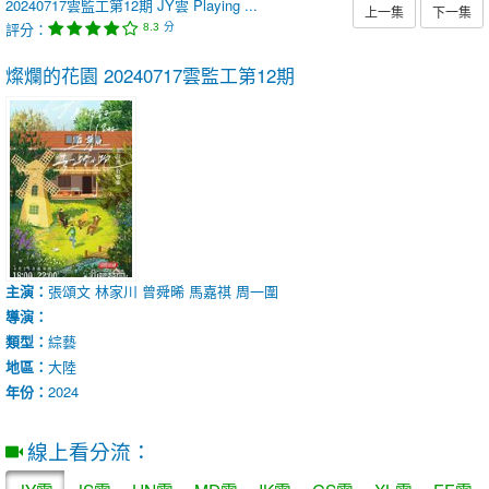
20240717雲監工第12期
JY雲
Playing ...
上一集
下一集
評分：
分
8.3
燦爛的花園
20240717雲監工第12期
主演：
張頌文
林家川
曾舜晞
馬嘉祺
周一圍
導演：
類型：
綜藝
地區：
大陸
年份：
2024
線上看分流：