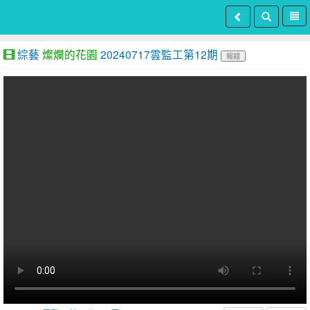
綜藝
燦爛的花園
20240717雲監工第12期
報錯