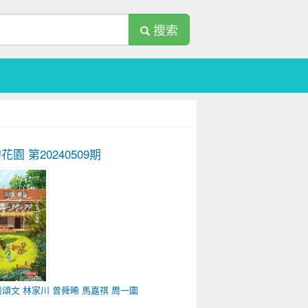
搜索
的花園
第20240509期
張頌文
林家川
曾舜晞
馬嘉祺
周一圍