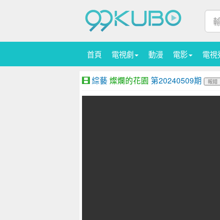
首頁
電視劇
動漫
電影
電視
綜藝
燦爛的花園
第20240509期
報錯