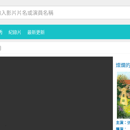
秀
紀錄片
最新更新
燦爛
主演：
導演：