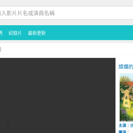
秀
紀錄片
最新更新
燦爛
主演：
導演：