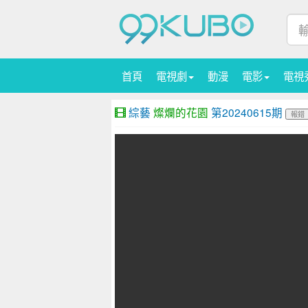
首頁
電視劇
動漫
電影
電視
綜藝
燦爛的花園
第20240615期
報錯