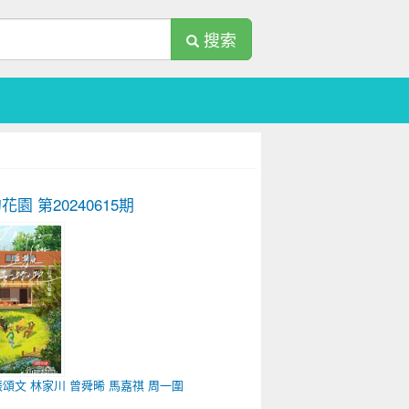
搜索
的花園
第20240615期
張頌文
林家川
曾舜晞
馬嘉祺
周一圍