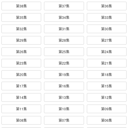
第38集
第37集
第36集
第35集
第34集
第33集
第32集
第31集
第30集
第29集
第28集
第27集
第26集
第25集
第24集
第23集
第22集
第21集
第20集
第19集
第18集
第17集
第16集
第15集
第14集
第13集
第12集
第11集
第10集
第09集
第08集
第07集
第06集