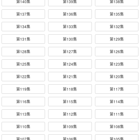
第140集
第139集
第138集
第137集
第136集
第135集
第134集
第133集
第132集
第131集
第130集
第129集
第128集
第127集
第126集
第125集
第124集
第123集
第122集
第121集
第120集
第119集
第118集
第117集
第116集
第115集
第114集
第113集
第112集
第111集
第110集
第109集
第108集
第107集
第106集
第105集