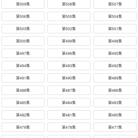
第509集
第508集
第507集
第506集
第505集
第504集
第503集
第502集
第501集
第500集
第499集
第498集
第497集
第496集
第495集
第494集
第493集
第492集
第491集
第490集
第489集
第488集
第487集
第486集
第485集
第484集
第483集
第482集
第481集
第480集
第479集
第478集
第477集