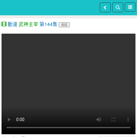
動漫
武神主宰
第144集
報錯