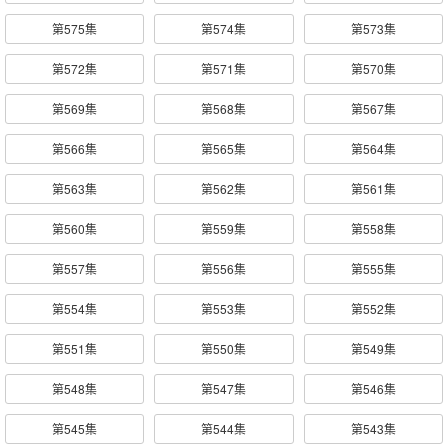
第575集
第574集
第573集
第572集
第571集
第570集
第569集
第568集
第567集
第566集
第565集
第564集
第563集
第562集
第561集
第560集
第559集
第558集
第557集
第556集
第555集
第554集
第553集
第552集
第551集
第550集
第549集
第548集
第547集
第546集
第545集
第544集
第543集