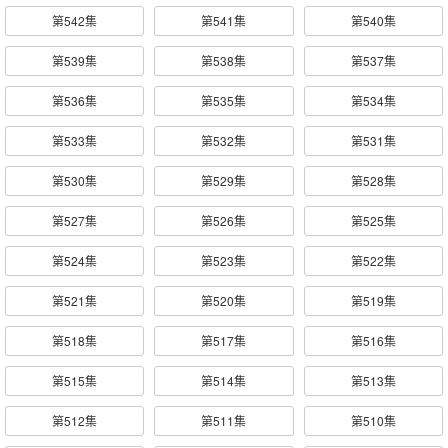
第542集
第541集
第540集
第539集
第538集
第537集
第536集
第535集
第534集
第533集
第532集
第531集
第530集
第529集
第528集
第527集
第526集
第525集
第524集
第523集
第522集
第521集
第520集
第519集
第518集
第517集
第516集
第515集
第514集
第513集
第512集
第511集
第510集