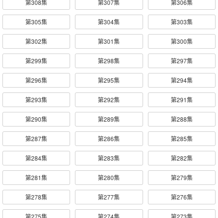
第308集
第307集
第306集
第305集
第304集
第303集
第302集
第301集
第300集
第299集
第298集
第297集
第296集
第295集
第294集
第293集
第292集
第291集
第290集
第289集
第288集
第287集
第286集
第285集
第284集
第283集
第282集
第281集
第280集
第279集
第278集
第277集
第276集
第275集
第274集
第273集