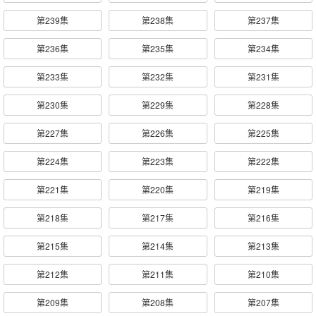
第239集
第238集
第237集
第236集
第235集
第234集
第233集
第232集
第231集
第230集
第229集
第228集
第227集
第226集
第225集
第224集
第223集
第222集
第221集
第220集
第219集
第218集
第217集
第216集
第215集
第214集
第213集
第212集
第211集
第210集
第209集
第208集
第207集