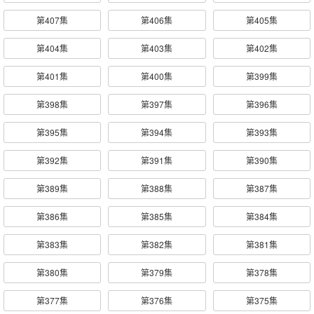
第407集
第406集
第405集
第404集
第403集
第402集
第401集
第400集
第399集
第398集
第397集
第396集
第395集
第394集
第393集
第392集
第391集
第390集
第389集
第388集
第387集
第386集
第385集
第384集
第383集
第382集
第381集
第380集
第379集
第378集
第377集
第376集
第375集