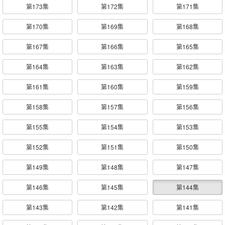
第173集
第172集
第171集
第170集
第169集
第168集
第167集
第166集
第165集
第164集
第163集
第162集
第161集
第160集
第159集
第158集
第157集
第156集
第155集
第154集
第153集
第152集
第151集
第150集
第149集
第148集
第147集
第146集
第145集
第144集
第143集
第142集
第141集