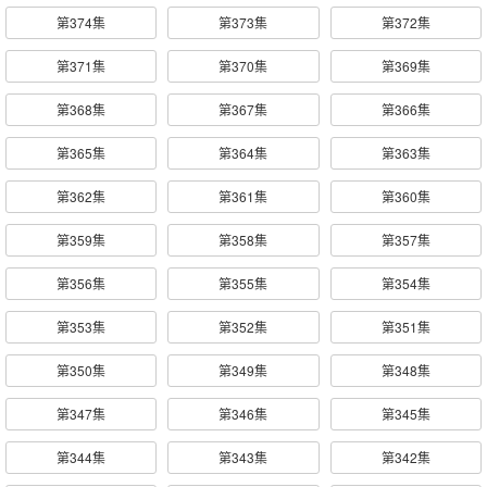
第374集
第373集
第372集
第371集
第370集
第369集
第368集
第367集
第366集
第365集
第364集
第363集
第362集
第361集
第360集
第359集
第358集
第357集
第356集
第355集
第354集
第353集
第352集
第351集
第350集
第349集
第348集
第347集
第346集
第345集
第344集
第343集
第342集