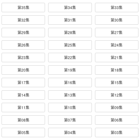
第35集
第34集
第33集
第32集
第31集
第30集
第29集
第28集
第27集
第26集
第25集
第24集
第23集
第22集
第21集
第20集
第19集
第18集
第17集
第16集
第15集
第14集
第13集
第12集
第11集
第10集
第09集
第08集
第07集
第06集
第05集
第04集
第03集