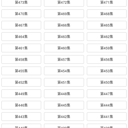
第473集
第472集
第471集
第470集
第469集
第468集
第467集
第466集
第465集
第464集
第463集
第462集
第461集
第460集
第459集
第458集
第457集
第456集
第455集
第454集
第453集
第452集
第451集
第450集
第449集
第448集
第447集
第446集
第445集
第444集
第443集
第442集
第441集
第440集
第439集
第438集