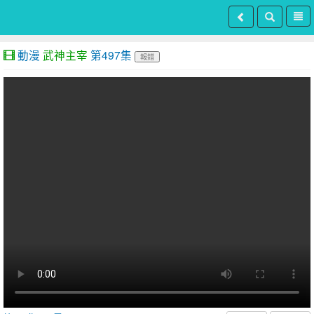
動漫
武神主宰
第497集
報錯