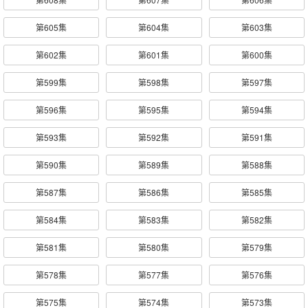
第605集
第604集
第603集
第602集
第601集
第600集
第599集
第598集
第597集
第596集
第595集
第594集
第593集
第592集
第591集
第590集
第589集
第588集
第587集
第586集
第585集
第584集
第583集
第582集
第581集
第580集
第579集
第578集
第577集
第576集
第575集
第574集
第573集