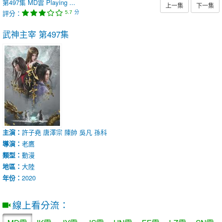
第497集
MD雲
Playing ...
上一集
下一集
評分：
分
5.7
武神主宰
第497集
主演：
許子堯
唐澤宗
陳帥
吳凡
孫科
導演：
老鷹
類型：
動漫
地區：
大陸
年份：
2020
線上看分流：