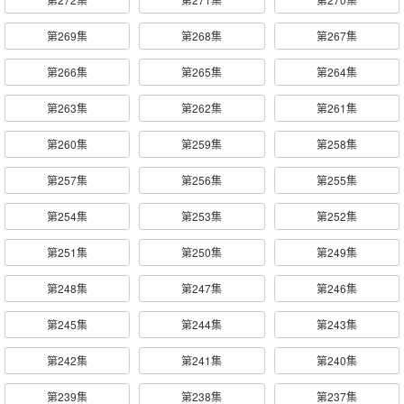
第269集
第268集
第267集
第266集
第265集
第264集
第263集
第262集
第261集
第260集
第259集
第258集
第257集
第256集
第255集
第254集
第253集
第252集
第251集
第250集
第249集
第248集
第247集
第246集
第245集
第244集
第243集
第242集
第241集
第240集
第239集
第238集
第237集