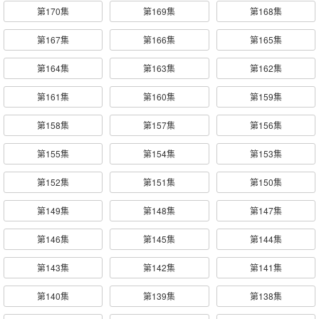
第170集
第169集
第168集
第167集
第166集
第165集
第164集
第163集
第162集
第161集
第160集
第159集
第158集
第157集
第156集
第155集
第154集
第153集
第152集
第151集
第150集
第149集
第148集
第147集
第146集
第145集
第144集
第143集
第142集
第141集
第140集
第139集
第138集