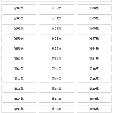
第68集
第67集
第66集
第65集
第64集
第63集
第62集
第61集
第60集
第59集
第58集
第57集
第56集
第55集
第54集
第53集
第52集
第51集
第50集
第49集
第48集
第47集
第46集
第45集
第44集
第43集
第42集
第41集
第40集
第39集
第38集
第37集
第36集